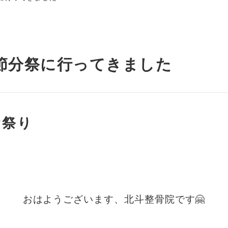
節分祭に行ってきました
お祭り
・
・
おはようございます、北斗整骨院です🤗
・