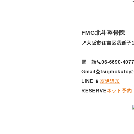
FMG北斗整骨院
📍大阪市住吉区我孫子1-
・
電 話📞06-6690-407
Gmail📩tsujihokuto
LINE 📱
友達追加
RESERVE
ネット予約